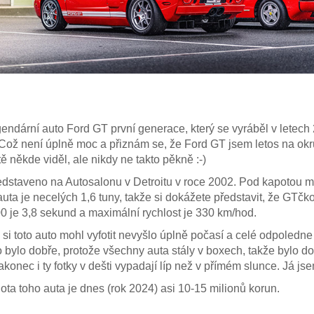
egendární auto Ford GT první generace, který se vyráběl v lete
. Což není úplně moc a přiznám se, že Ford GT jsem letos na okru
tě někde viděl, ale nikdy ne takto pěkně :-)
edstaveno na Autosalonu v Detroitu v roce 2002. Pod kapotou má
a je necelých 1,6 tuny, takže si dokážete představit, že GTčk
00 je 3,8 sekund a maximální rychlost je 330 km/hod.
si toto auto mohl vyfotit nevyšlo úplně počasí a celé odpoledne 
to bylo dobře, protože všechny auta stály v boxech, takže bylo do
nakonec i ty fotky v dešti vypadají líp než v přímém slunce. Já js
ota toho auta je dnes (rok 2024) asi 10-15 milionů korun.