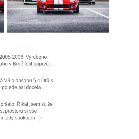
ch 2005-2006. Vyrobeno
hu v Brně fotil poprvé.
 V8 o obsahu 5,4 litrů s
o pojede asi docela
pršelo. Říkal jsem si, že
st prostoru si vše
em tedy spokojen :-)