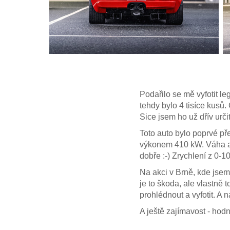
Podařilo se mě vyfotit l
tehdy bylo 4 tisíce kusů
Sice jsem ho už dřív urči
Toto auto bylo poprvé př
výkonem 410 kW. Váha aut
dobře :-) Zrychlení z 0-1
Na akci v Brně, kde jsem 
je to škoda, ale vlastně 
prohlédnout a vyfotit. A 
A ještě zajímavost - hodn