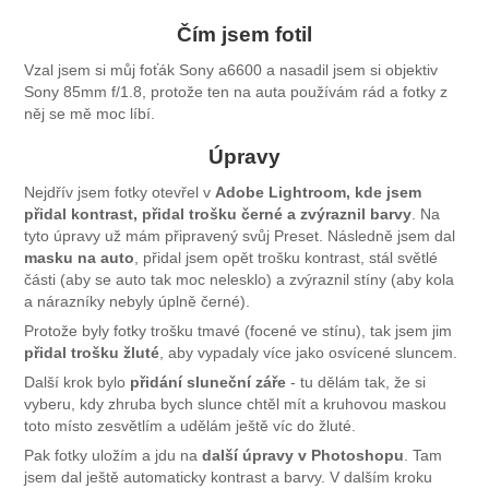
Čím jsem fotil
Vzal jsem si můj foťák Sony a6600 a nasadil jsem si objektiv
Sony 85mm f/1.8, protože ten na auta používám rád a fotky z
něj se mě moc líbí.
Úpravy
Nejdřív jsem fotky otevřel v
Adobe Lightroom, kde jsem
přidal kontrast, přidal trošku černé a zvýraznil barvy
. Na
tyto úpravy už mám připravený svůj Preset. Následně jsem dal
masku na auto
, přidal jsem opět trošku kontrast, stál světlé
části (aby se auto tak moc nelesklo) a zvýraznil stíny (aby kola
a nárazníky nebyly úplně černé).
Protože byly fotky trošku tmavé (focené ve stínu), tak jsem jim
přidal trošku žluté
, aby vypadaly více jako osvícené sluncem.
Další krok bylo
přidání sluneční záře
- tu dělám tak, že si
vyberu, kdy zhruba bych slunce chtěl mít a kruhovou maskou
toto místo zesvětlím a udělám ještě víc do žluté.
Pak fotky uložím a jdu na
další úpravy v Photoshopu
. Tam
jsem dal ještě automaticky kontrast a barvy. V dalším kroku