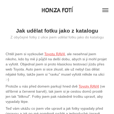
HONZA FOTÍ
Jak udělat fotku jako z katalogu
Z obyčejné fotky z ulice jsem udělal fotku jako do katalogu
Chtěl jsem si vyzkoušet
Toyotu RAV4
, ale nesehnal jsem
nikoho, kdo by mě ji půjčil na delší dobu, abych si ji mohl projet
a vyfotit. Objednal jsem si proto klasickou testovací jízdu přes
web Toyota. Auto jsem si sice zkusil, ale už nebyl čas dělat
nějaké fotky, takže jsem si "ravku" musel vyfotit někde na ulici
:-)
Protože u nás před domem parkují hned dvě
Toyoty RAV4
(ve
stříbrné a červené barvě), tak jsem si je cestou domů prostě
jen tak "bliknul". Fotky jsem pak následně trošku upravil, aby
vypadaly lépe.
Teď vám ukážu co jsem vše upravil a jak fotky vypadaly před
úpravou a jak po mé poměrně rychlé a jednoduché úpravě.