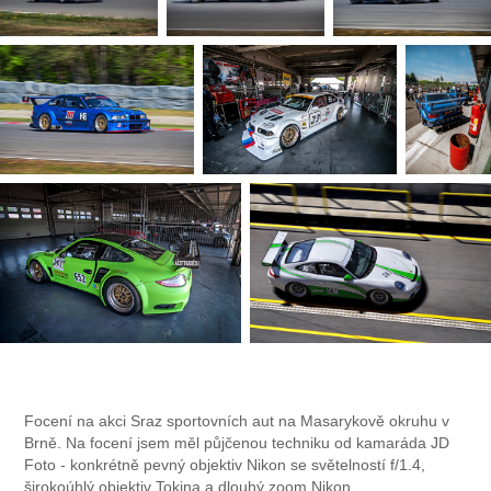
Focení na akci Sraz sportovních aut na Masarykově okruhu v
Brně. Na focení jsem měl půjčenou techniku od kamaráda JD
Foto - konkrétně pevný objektiv Nikon se světelností f/1.4,
širokoúhlý objektiv Tokina a dlouhý zoom Nikon.