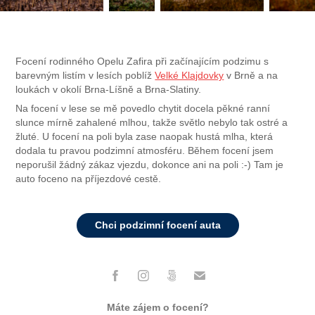
Focení rodinného Opelu Zafira při začínajícím podzimu s
barevným listím v lesích poblíž
Velké Klajdovky
v Brně a na
loukách v okolí Brna-Líšně a Brna-Slatiny.
Na focení v lese se mě povedlo chytit docela pěkné ranní
slunce mírně zahalené mlhou, takže světlo nebylo tak ostré a
žluté. U focení na poli byla zase naopak hustá mlha, která
dodala tu pravou podzimní atmosféru. Během focení jsem
neporušil žádný zákaz vjezdu, dokonce ani na poli :-) Tam je
auto foceno na příjezdové cestě.
Chci podzimní focení auta
Máte zájem o focení?