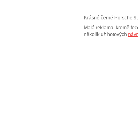
Krásné černé Porsche 911
Malá reklama: kromě foc
několik už hotových
návr