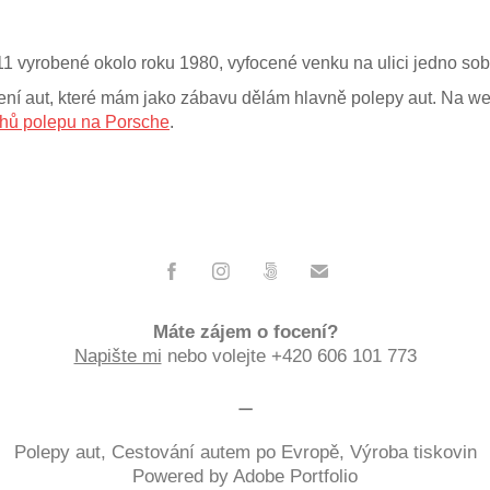
 vyrobené okolo roku 1980, vyfocené venku na ulici jedno sobo
ení aut, které mám jako zábavu dělám hlavně polepy aut. Na 
hů polepu na Porsche
.
Máte zájem o focení?
Napište mi
nebo volejte +420 606 101 773
⚊
Polepy aut,
Cestování autem po Evropě
,
Výroba tiskovin
Powered by Adobe Portfolio