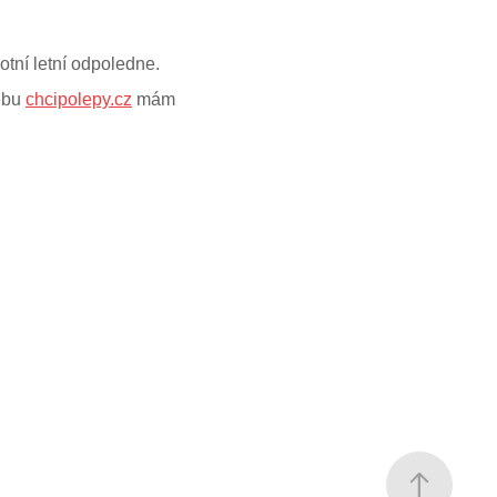
tní letní odpoledne.
webu
chcipolepy.cz
mám