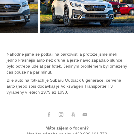
Náhodně jsme se potkali na parkovišti a protože jsme měli
jedno krásnější auto než druhé a ještě navíc zapadalo slunce,
bylo potřeba udělat pár fotek. Jediným problémem byl omezený
čas pouze na pár minut.
Bílé auto na fotkách je Subaru Outback 6 generace, červené
auto (nebo spíš dodávka) je Volkswagen Transporter T3
vyráběný v letech 1979 až 1990.
Máte zájem o focení?
Napište mi
nebo volejte +420 606 101 773