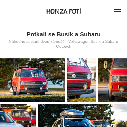
HONZA FOTÍ
Potkali se Busík a Subaru
Náhodné setkání dvou kámošů - Volkswagen Busík a Subaru
Outback