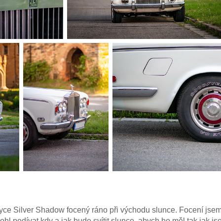
yce Silver Shadow focený ráno při východu slunce. Focení js
hl podívat kdy a jak bude svítit slunce, abych ho měl tak jak js