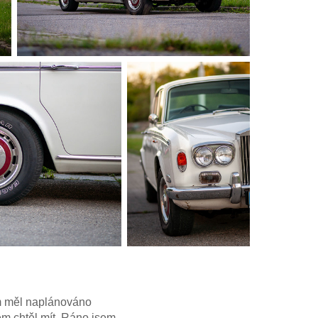
em měl naplánováno
em chtěl mít. Ráno jsem