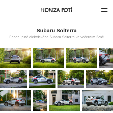
HONZA FOTÍ
Subaru Solterra
Focení plně elektrického Subaru Solterra ve večerním Brně