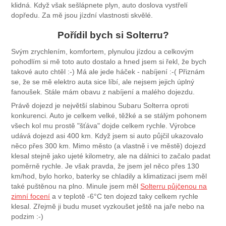
klidná. Když však sešlápnete plyn, auto doslova vystřelí
dopředu. Za mě jsou jízdní vlastnosti skvělé.
Pořídil bych si Solterru?
Svým zrychlením, komfortem, plynulou jízdou a celkovým
pohodlím si mě toto auto dostalo a hned jsem si řekl, že bych
takové auto chtěl :-) Má ale jede háček - nabíjení :-( Přiznám
se, že se mě elektro auta sice líbí, ale nejsem jejich úplný
fanoušek. Stále mám obavu z nabíjení a malého dojezdu.
Právě dojezd je největší slabinou Subaru Solterra oproti
konkurenci. Auto je celkem velké, těžké a se stálým pohonem
všech kol mu prostě "šťáva" dojde celkem rychle. Výrobce
udává dojezd asi 400 km. Když jsem si auto půjčil ukazovalo
něco přes 300 km. Mimo město (a vlastně i ve městě) dojezd
klesal stejně jako ujeté kilometry, ale na dálnici to začalo padat
poměrně rychle. Je však pravda, že jsem jel něco přes 130
km/hod, bylo horko, baterky se chladily a klimatizaci jsem měl
také puštěnou na plno. Minule jsem měl
Solterru půjčenou na
zimní focení
a v teplotě -6°C ten dojezd taky celkem rychle
klesal. Zřejmě ji budu muset vyzkoušet ještě na jaře nebo na
podzim :-)