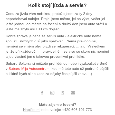
Kolik stojí jízda a servis?
Cenu za jízdu vám neřeknu, protože jsem za ty 2 dny
nepotřeboval nabíjet. Projel jsem město, jel na výlet, večer jel
ještě jednou do města na focení a druhý den jsem auto vrátil a
ještě mě zbylo asi 100 km dojezdu.
Dobrá zpráva je cena za servis auta - elektrické auto nemá
spoustu složitých dílů jako spalovací. Nemá převodovku,
nemění se v něm olej, brzdí se rekuperací, ... atd. Výsledkem
je, že při každoročním pravidelném servisu se skoro nic nemění
a jde vlastně jen o takovou preventivní prohlídku.
Subaru Solterra si můžete prohlédnou nebo i vyzkoušet v Brně
v
Subaru Mija Autocentrum
, kde mě toto auto už podruhé půjčili
a klidně bych si ho zase za nějaký čas půjčil znovu :-)
Máte zájem o focení?
Napište mi
nebo volejte +420 606 101 773