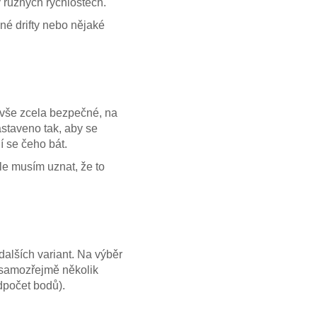
 různých rychlostech.
dné drifty nebo nějaké
 vše zcela bezpečné, na
astaveno tak, aby se
í se čeho bát.
le musím uznat, že to
dalších variant. Na výběr
k samozřejmě několik
dpočet bodů).