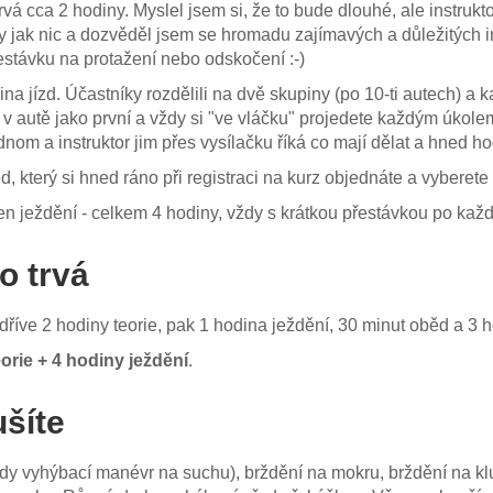
trvá cca 2 hodiny. Myslel jsem si, že to bude dlouhé, ale instrukto
ly jak nic a dozvěděl jsem se hromadu zajímavých a důležitých 
stávku na protažení nebo odskočení :-)
ina jízd. Účastníky rozdělili na dvě skupiny (po 10-ti autech) a
e v autě jako první a vždy si "ve vláčku" projedete každým úkol
nom a instruktor jim přes vysílačku říká co mají dělat a hned ho
, který si hned ráno při registraci na kurz objednáte a vyberete s
n ježdění - celkem 4 hodiny, vždy s krátkou přestávkou po kaž
o trvá
dříve 2 hodiny teorie, pak 1 hodina ježdění, 30 minut oběd a 3 h
orie + 4 hodiny ježdění
.
ušíte
 (tedy vyhýbací manévr na suchu), brždění na mokru, brždění na kl