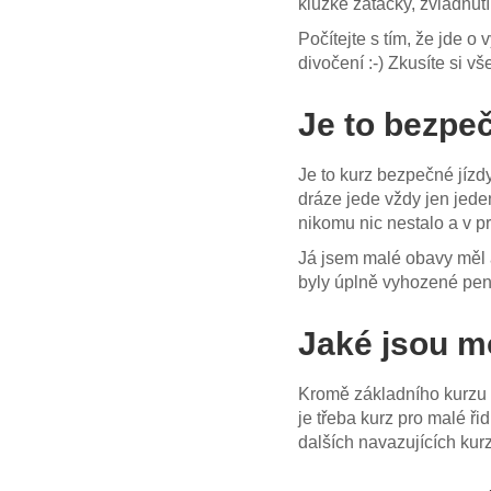
kluzké zatáčky, zvládnut
Počítejte s tím, že jde o
divočení :-) Zkusíte si v
Je to bezpe
Je to kurz bezpečné jízd
dráze jede vždy jen jede
nikomu nic nestalo a v p
Já jsem malé obavy měl a
byly úplně vyhozené pe
Jaké jsou m
Kromě základního kurzu b
je třeba kurz pro malé ř
dalších navazujících kur