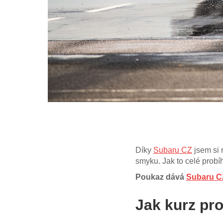
Díky
Subaru CZ
jsem si 
smyku. Jak to celé probíh
Poukaz dává
Subaru C
Jak kurz pr