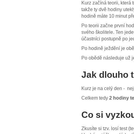
Kurz začíná teorii, která 
takže ty dvě hodiny utek
hodině máte 10 minut pře
Po teorii začne první hod
svého školitele. Ten jed
účastníci postupně po jed
Po hodině ježdění je oběd
Po obědě následuje už je
Jak dlouho t
Kurz je na celý den - nej
Celkem tedy
2 hodiny te
Co si vyzko
Zkusíte si tzv. losí test