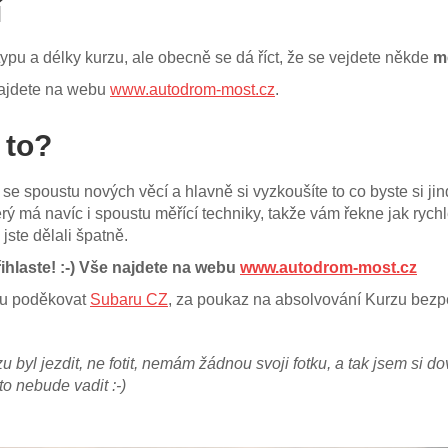
í
ypu a délky kurzu, ale obecně se dá říct, že se vejdete někde
me
najdete na webu
www.autodrom-most.cz
.
 to?
 se spoustu nových věcí a hlavně si vyzkoušíte to co byste si jin
rý má navíc i spoustu měřící techniky, takže vám řekne jak rychle 
jste dělali špatně.
ihlaste! :-) Vše najdete na webu
www.autodrom-most.cz
nou poděkovat
Subaru CZ
, za poukaz na absolvování Kurzu bezpe
byl jezdit, ne fotit, nemám žádnou svoji fotku, a tak jsem si dovo
o nebude vadit :-)