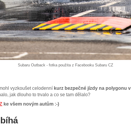
Subaru Outback - fotka použita z Facebooku Subaru CZ
mohl vyzkoušet celodenní
kurz bezpečné jízdy na polygonu 
alo, jak dlouho to trvalo a co se tam dělalo?
Z
ke všem novým autům :-)
obíhá