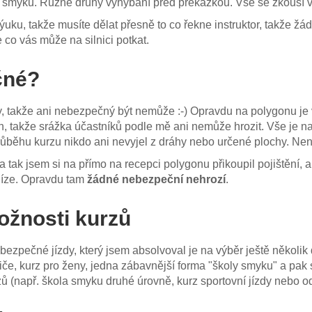
í smyku. Různé druhy vyhýbaní před překážkou. Vše se zkouší v
 výuku, takže musíte dělat přesně to co řekne instruktor, takže žá
še co vás může na silnici potkat.
čné?
y, takže ani nebezpečný být nemůže :-) Opravdu na polygonu je
n, takže srážka účastníků podle mě ani nemůže hrozit. Vše je n
růběhu kurzu nikdo ani nevyjel z dráhy nebo určené plochy. Nen
 tak jsem si na přímo na recepci polygonu přikoupil pojištění, a
níze. Opravdu tam
žádné nebezpeční nehrozí
.
ožnosti kurzů
ezpečné jízdy, který jsem absolvoval je na výběr ještě několik 
idiče, kurz pro ženy, jedna zábavnější forma "školy smyku" a pa
zů (např. škola smyku druhé úrovně, kurz sportovní jízdy nebo o