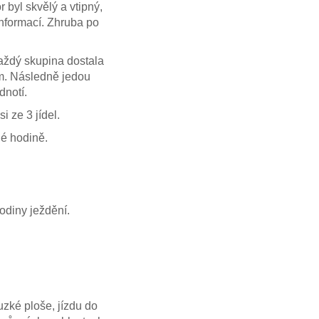
r byl skvělý a vtipný,
informací. Zhruba po
 každý skupina dostala
em. Následně jedou
dnotí.
i ze 3 jídel.
dé hodině.
odiny ježdění.
uzké ploše, jízdu do