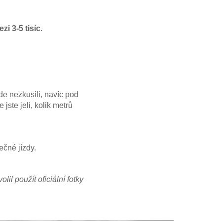
zi 3-5 tisíc
.
de nezkusili, navíc pod
jste jeli, kolik metrů
čné jízdy.
lil použít oficiální fotky