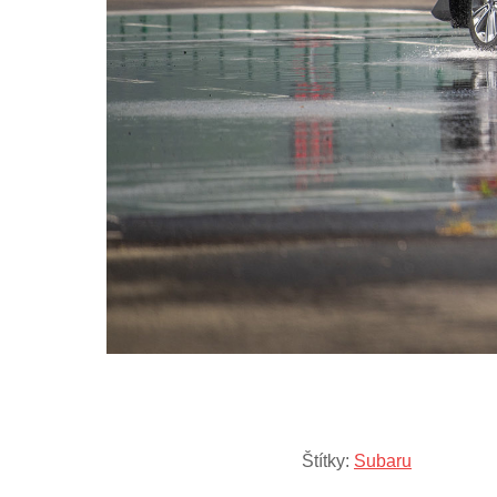
Štítky:
Subaru