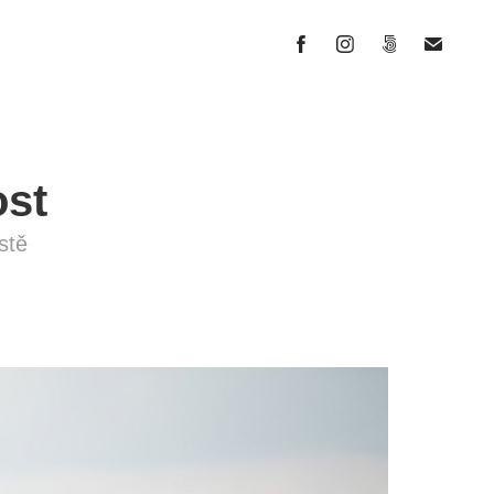
ost
stě